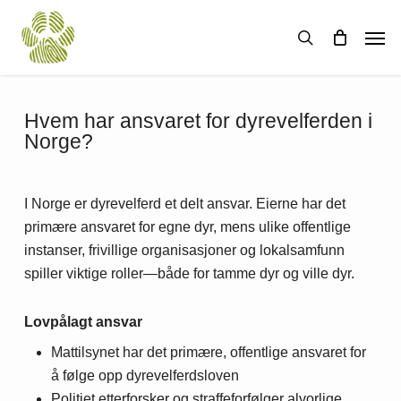
Skip
Men
to
search
main
content
Hvem har ansvaret for dyrevelferden i
Norge?
I Norge er dyrevelferd et delt ansvar. Eierne har det
primære ansvaret for egne dyr, mens ulike offentlige
instanser, frivillige organisasjoner og lokalsamfunn
spiller viktige roller—både for tamme dyr og ville dyr.
Lovpålagt ansvar
Mattilsynet har det primære, offentlige ansvaret for
å følge opp dyrevelferdsloven
Politiet etterforsker og straffeforfølger alvorlige