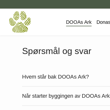
Skip
to
main
DOOAs Ark
Donas
content
Spørsmål og svar
Hvem står bak DOOAs Ark?
Det er
Dyrebeskyttelsen Norge Oslo og Akershus
(
Når starter byggingen av DOOAs Ar
ferdigstillelse er det DOOA som skal drifte DOOAs A
Byggingen starter når alle nødvendige tillatelser 