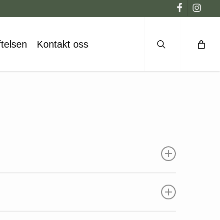
facebook
instagr
search
telsen
Kontakt oss
liseringen av hjelpesenteret DOOAs Ark. Ved
es byggestart våren 2026.